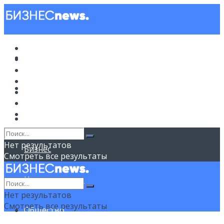
Новости
Новости
Политика
Советы
Бизнес
Политика
Недвижимость
Общество
Спорт
Советы
Нет результатов
Бизнес
Смотреть все результаты
Недвижимость
Нет результатов
Смотреть все результаты
Общество