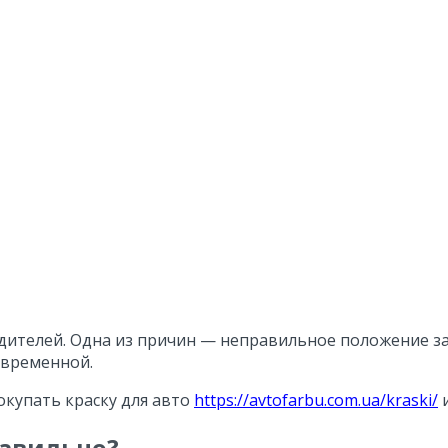
дителей. Одна из причин — неправильное положение за
евременной.
купать краску для авто
https://avtofarbu.com.ua/kraski/
и
равильно?