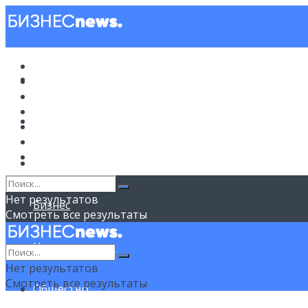
Новости
Новости
Политика
Советы
Бизнес
Политика
Недвижимость
Общество
Спорт
Советы
Нет результатов
Бизнес
Смотреть все результаты
Недвижимость
Нет результатов
Смотреть все результаты
Общество