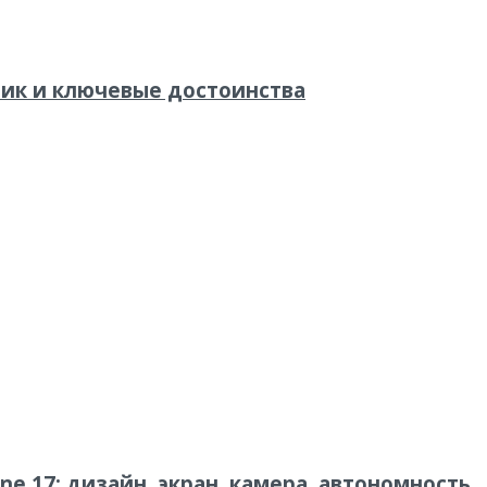
стик и ключевые достоинства
e 17: дизайн, экран, камера, автономность