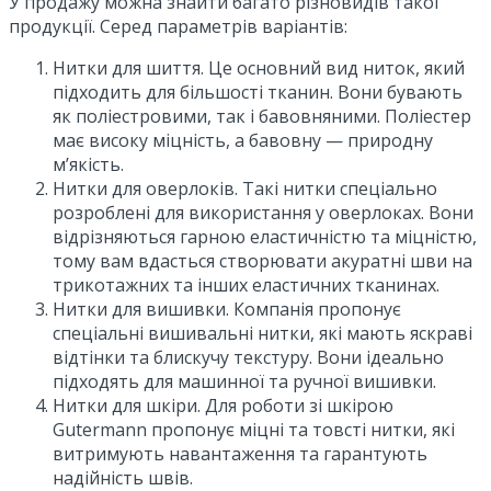
У продажу можна знайти багато різновидів такої
продукції. Серед параметрів варіантів:
Нитки для шиття. Це основний вид ниток, який
підходить для більшості тканин. Вони бувають
як поліестровими, так і бавовняними. Поліестер
має високу міцність, а бавовну — природну
м’якість.
Нитки для оверлоків. Такі нитки спеціально
розроблені для використання у оверлоках. Вони
відрізняються гарною еластичністю та міцністю,
тому вам вдасться створювати акуратні шви на
трикотажних та інших еластичних тканинах.
Нитки для вишивки. Компанія пропонує
спеціальні вишивальні нитки, які мають яскраві
відтінки та блискучу текстуру. Вони ідеально
підходять для машинної та ручної вишивки.
Нитки для шкіри. Для роботи зі шкірою
Gutermann пропонує міцні та товсті нитки, які
витримують навантаження та гарантують
надійність швів.