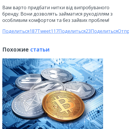
Вам варто придбати нитки від випробуваного
бренду. Вони дозволять займатися рукоділлям з
особливим комфортом та без зайвих проблем!
Поделиться
187
Tweet
117
Поделиться
23
Поделиться
Отп
Похожие
статьи