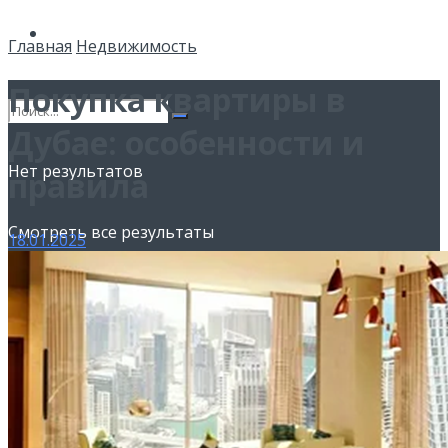
Спорт
Главная
Недвижимость
Покупка квартиры в
Дубае: особенности и
Нет результатов
правила
Смотреть все результаты
18.01.2025